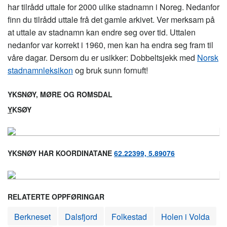
har tilrådd uttale for 2000 ulike stadnamn i Noreg. Nedanfor
finn du tilrådd uttale frå det gamle arkivet. Ver merksam på
at uttale av stadnamn kan endre seg over tid. Uttalen
nedanfor var korrekt i 1960, men kan ha endra seg fram til
våre dagar. Dersom du er usikker: Dobbeltsjekk med
Norsk
stadnamnleksikon
og bruk sunn fornuft!
YKSNØY, MØRE OG ROMSDAL
Y
KSØY
YKSNØY HAR KOORDINATANE
62.22399, 5.89076
RELATERTE OPPFØRINGAR
Berkneset
Dalsfjord
Folkestad
Holen i Volda