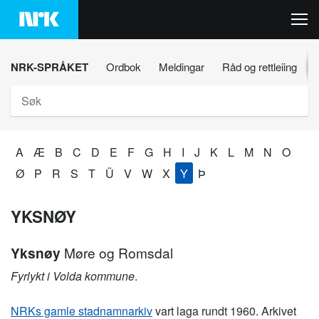
Hopp
til
innhaldet
NRK-SPRÅKET
Ordbok
Meldingar
Råd og rettleiing
Søk
A
Æ
B
C
D
E
F
G
H
I
J
K
L
M
N
O
Ø
P
R
S
T
Ü
V
W
X
Y
Þ
YKSNØY
Yksnøy
Møre og Romsdal
Fyrlykt i Volda kommune
.
NRKs gamle stadnamnarkiv
vart laga rundt 1960. Arkivet