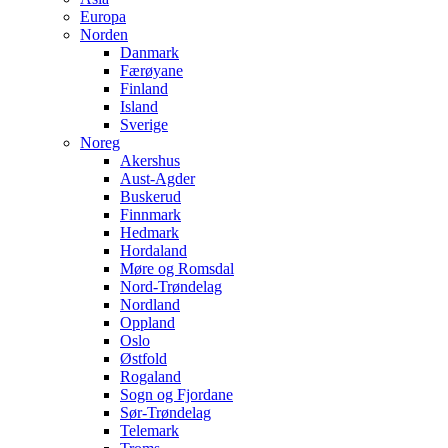
Europa
Norden
Danmark
Færøyane
Finland
Island
Sverige
Noreg
Akershus
Aust-Agder
Buskerud
Finnmark
Hedmark
Hordaland
Møre og Romsdal
Nord-Trøndelag
Nordland
Oppland
Oslo
Østfold
Rogaland
Sogn og Fjordane
Sør-Trøndelag
Telemark