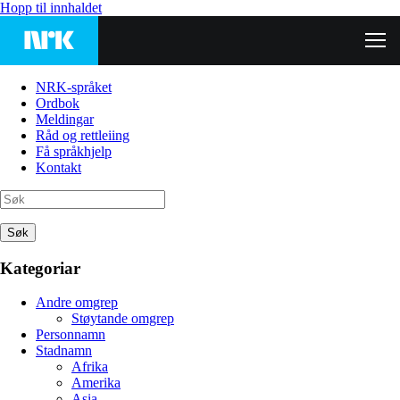
Hopp til innhaldet
NRK-språket
Ordbok
Meldingar
Råd og rettleiing
Få språkhjelp
Kontakt
Søk
Kategoriar
Andre omgrep
Støytande omgrep
Personnamn
Stadnamn
Afrika
Amerika
Asia