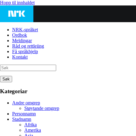
Hopp til innhaldet
NRK-språket
Ordbok
Meldingar
Råd og rettleiing
Få språkhjelp
Kontakt
Søk
Kategoriar
Andre omgrep
Støytande omgrep
Personnamn
Stadnamn
Afrika
Amerika
Asia