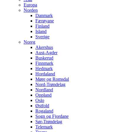
Europa
Norden
Danmark
Færøyane
Finland
Island
Sverige
Noreg
Akershus
Aust-Agder
Buskerud
Finnmark
Hedmark
Hordaland
Møre og Romsdal
Nord-Trøndelag
Nordland
Oppland
Oslo
Østfold
Rogaland
Sogn og Fjordane
Sør-Trøndelag
Telemark