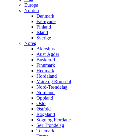
Europa
Norden
Danmark
Færøyane
Finland
Island
Sverige
Noreg
Akershus
Aust-Agder
Buskerud
Finnmark
Hedmark
Hordaland
Møre og Romsdal
Nord-Trøndelag
Nordland
Oppland
Oslo
Østfold
Rogaland
Sogn og Fjordane
Sør-Trøndelag
Telemark