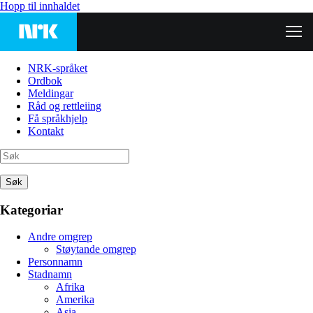
Hopp til innhaldet
NRK-språket
Ordbok
Meldingar
Råd og rettleiing
Få språkhjelp
Kontakt
Søk
Kategoriar
Andre omgrep
Støytande omgrep
Personnamn
Stadnamn
Afrika
Amerika
Asia