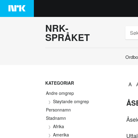
Hopp
til
innhaldet
NRK-
SPRÅKET
Ordbo
Søk
KATEGORIAR
A
Andre omgrep
ÅSE
Støytande omgrep
Personnamn
Stadnamn
Åsele
Afrika
Amerika
Uttal