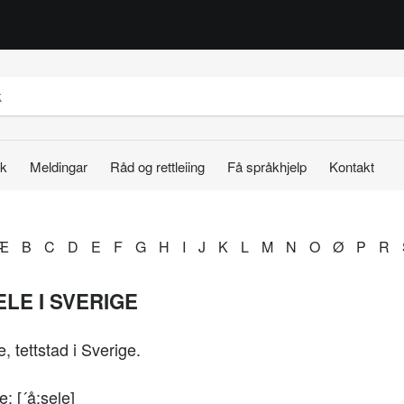
k
Meldingar
Råd og rettleiing
Få språkhjelp
Kontakt
Æ
B
C
D
E
F
G
H
I
J
K
L
M
N
O
Ø
P
R
LE I SVERIGE
, tettstad i Sverige.
e: [´å:sele]