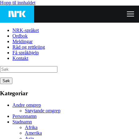
Hopp til innhaldet
NRK-språket
Ordbok
Meldingar
Råd og rettleiing
Få språkhjelp
Kontakt
Søk
Kategoriar
Andre omgrep
Støytande omgrep
Personnamn
Stadnamn
Afrika
Amerika
Asia