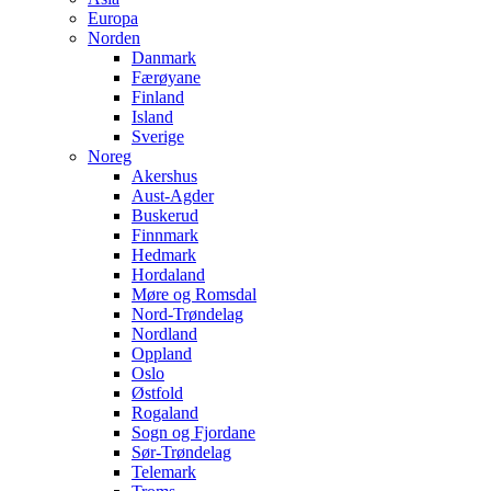
Europa
Norden
Danmark
Færøyane
Finland
Island
Sverige
Noreg
Akershus
Aust-Agder
Buskerud
Finnmark
Hedmark
Hordaland
Møre og Romsdal
Nord-Trøndelag
Nordland
Oppland
Oslo
Østfold
Rogaland
Sogn og Fjordane
Sør-Trøndelag
Telemark