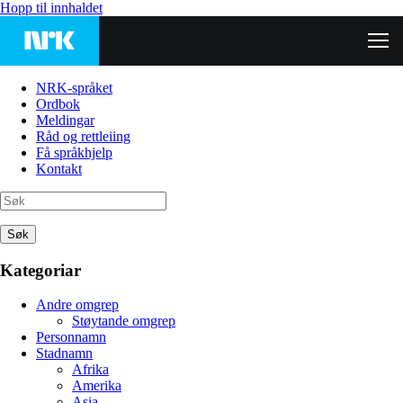
Hopp til innhaldet
NRK-språket
Ordbok
Meldingar
Råd og rettleiing
Få språkhjelp
Kontakt
Søk
Kategoriar
Andre omgrep
Støytande omgrep
Personnamn
Stadnamn
Afrika
Amerika
Asia