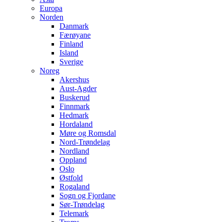
Europa
Norden
Danmark
Færøyane
Finland
Island
Sverige
Noreg
Akershus
Aust-Agder
Buskerud
Finnmark
Hedmark
Hordaland
Møre og Romsdal
Nord-Trøndelag
Nordland
Oppland
Oslo
Østfold
Rogaland
Sogn og Fjordane
Sør-Trøndelag
Telemark