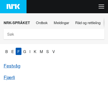
Hopp
til
innhaldet
NRK-SPRÅKET
Ordbok
Meldingar
Råd og rettleiing
Søk
B
E
F
G
I
K
M
S
V
Festvåg
Fjærli