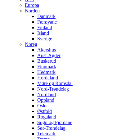
Europa
Norden
Danmark
Færøyane
Finland
Island
Sverige
Noreg
Akershus
Aust-Agder
Buskerud
Finnmark
Hedmark
Hordaland
Møre og Romsdal
Nord-Trøndelag
Nordland
Oppland
Oslo
Østfold
Rogaland
Sogn og Fjordane
Sør-Trøndelag
Telemark