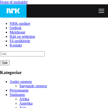
Hopp til innhaldet
NRK-språket
Ordbok
Meldingar
Råd og rettleiing
Få språkhjelp
Kontakt
Søk
Kategoriar
Andre omgrep
Støytande omgrep
Personnamn
Stadnamn
Afrika
Amerika
Asia