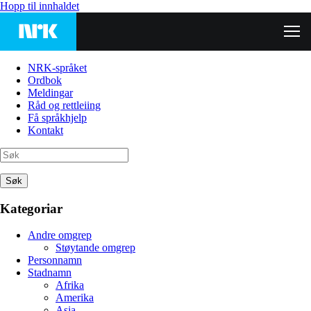
Hopp til innhaldet
NRK-språket
Ordbok
Meldingar
Råd og rettleiing
Få språkhjelp
Kontakt
Søk
Kategoriar
Andre omgrep
Støytande omgrep
Personnamn
Stadnamn
Afrika
Amerika
Asia