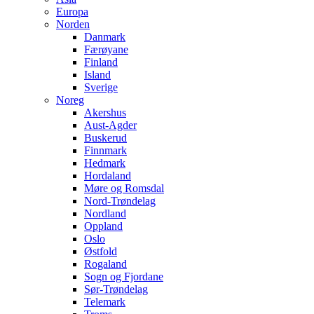
Europa
Norden
Danmark
Færøyane
Finland
Island
Sverige
Noreg
Akershus
Aust-Agder
Buskerud
Finnmark
Hedmark
Hordaland
Møre og Romsdal
Nord-Trøndelag
Nordland
Oppland
Oslo
Østfold
Rogaland
Sogn og Fjordane
Sør-Trøndelag
Telemark