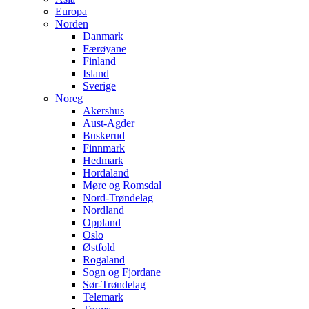
Europa
Norden
Danmark
Færøyane
Finland
Island
Sverige
Noreg
Akershus
Aust-Agder
Buskerud
Finnmark
Hedmark
Hordaland
Møre og Romsdal
Nord-Trøndelag
Nordland
Oppland
Oslo
Østfold
Rogaland
Sogn og Fjordane
Sør-Trøndelag
Telemark