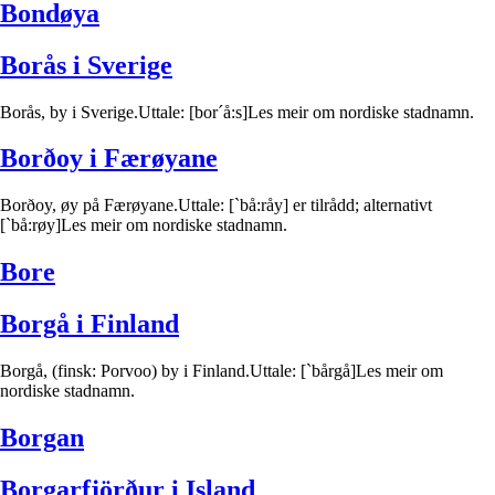
Bondøya
Borås i Sverige
Borås, by i Sverige.Uttale: [bor´å:s]Les meir om nordiske stadnamn.
Borðoy i Færøyane
Borðoy, øy på Færøyane.Uttale: [`bå:råy] er tilrådd; alternativt
[`bå:røy]Les meir om nordiske stadnamn.
Bore
Borgå i Finland
Borgå, (finsk: Porvoo) by i Finland.Uttale: [`bårgå]Les meir om
nordiske stadnamn.
Borgan
Borgarfjörður i Island