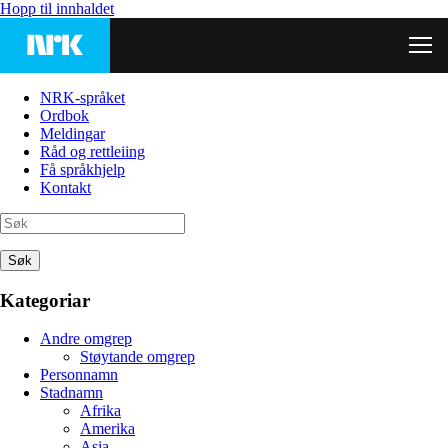
Hopp til innhaldet
NRK-språket
Ordbok
Meldingar
Råd og rettleiing
Få språkhjelp
Kontakt
Søk
Kategoriar
Andre omgrep
Støytande omgrep
Personnamn
Stadnamn
Afrika
Amerika
Asia