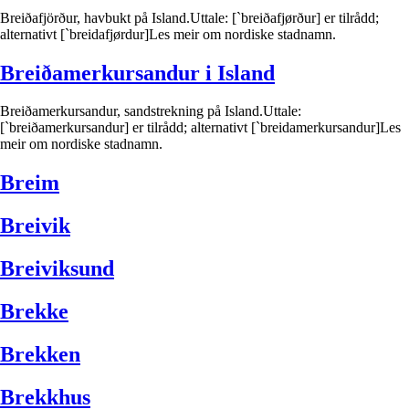
Breiðafjörður, havbukt på Island.Uttale: [`breiðafjørður] er tilrådd;
alternativt [`breidafjørdur]Les meir om nordiske stadnamn.
Breiðamerkursandur i Island
Breiðamerkursandur, sandstrekning på Island.Uttale:
[`breiðamerkursandur] er tilrådd; alternativt [`breidamerkursandur]Les
meir om nordiske stadnamn.
Breim
Breivik
Breiviksund
Brekke
Brekken
Brekkhus