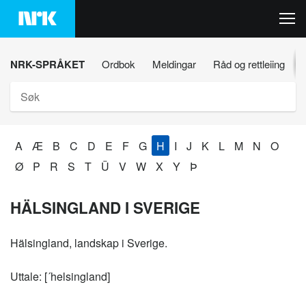
Hopp
til
innhaldet
NRK-SPRÅKET
Ordbok
Meldingar
Råd og rettleiing
Søk
A
Æ
B
C
D
E
F
G
H
I
J
K
L
M
N
O
Ø
P
R
S
T
Ü
V
W
X
Y
Þ
HÄLSINGLAND I SVERIGE
Hälsingland, landskap i Sverige.
Uttale: [´helsingland]