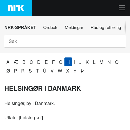
Hopp
til
innhaldet
NRK-SPRÅKET
Ordbok
Meldingar
Råd og rettleiing
Søk
A
Æ
B
C
D
E
F
G
H
I
J
K
L
M
N
O
Ø
P
R
S
T
Ü
V
W
X
Y
Þ
HELSINGØR I DANMARK
Helsingør, by i Danmark.
Uttale: [helsing´ø:r]