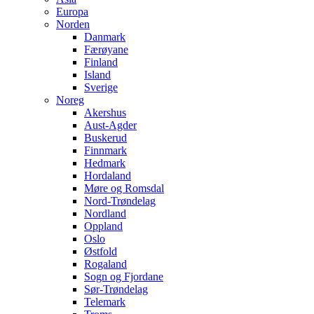
Europa
Norden
Danmark
Færøyane
Finland
Island
Sverige
Noreg
Akershus
Aust-Agder
Buskerud
Finnmark
Hedmark
Hordaland
Møre og Romsdal
Nord-Trøndelag
Nordland
Oppland
Oslo
Østfold
Rogaland
Sogn og Fjordane
Sør-Trøndelag
Telemark