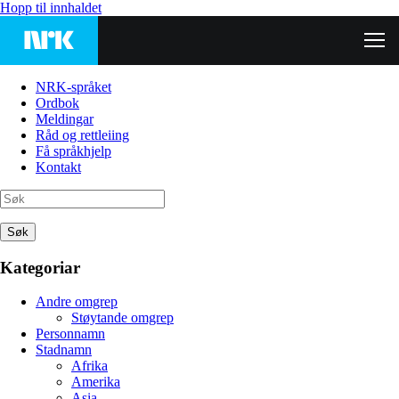
Hopp til innhaldet
NRK-språket
Ordbok
Meldingar
Råd og rettleiing
Få språkhjelp
Kontakt
Søk
Kategoriar
Andre omgrep
Støytande omgrep
Personnamn
Stadnamn
Afrika
Amerika
Asia