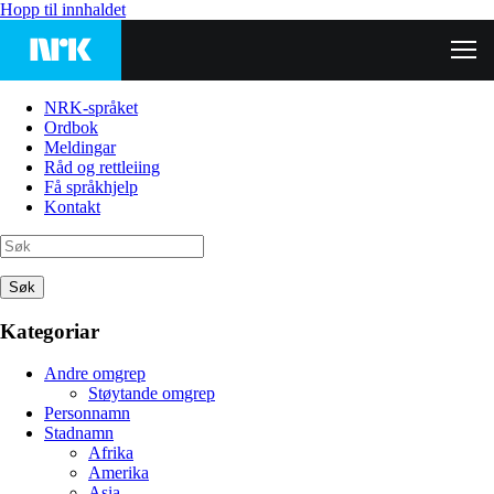
Hopp til innhaldet
NRK-språket
Ordbok
Meldingar
Råd og rettleiing
Få språkhjelp
Kontakt
Søk
Kategoriar
Andre omgrep
Støytande omgrep
Personnamn
Stadnamn
Afrika
Amerika
Asia