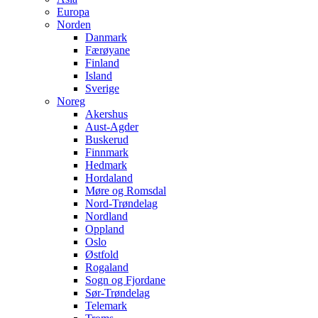
Europa
Norden
Danmark
Færøyane
Finland
Island
Sverige
Noreg
Akershus
Aust-Agder
Buskerud
Finnmark
Hedmark
Hordaland
Møre og Romsdal
Nord-Trøndelag
Nordland
Oppland
Oslo
Østfold
Rogaland
Sogn og Fjordane
Sør-Trøndelag
Telemark