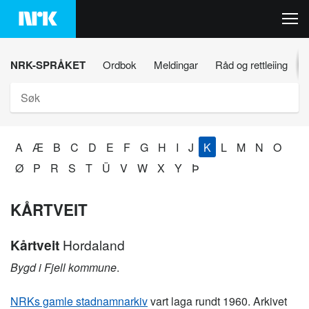
Hopp
til
innhaldet
NRK-SPRÅKET
Ordbok
Meldingar
Råd og rettleiing
Søk
A
Æ
B
C
D
E
F
G
H
I
J
K
L
M
N
O
Ø
P
R
S
T
Ü
V
W
X
Y
Þ
KÅRTVEIT
Kårtveit
Hordaland
Bygd i Fjell kommune
.
NRKs gamle stadnamnarkiv
vart laga rundt 1960. Arkivet