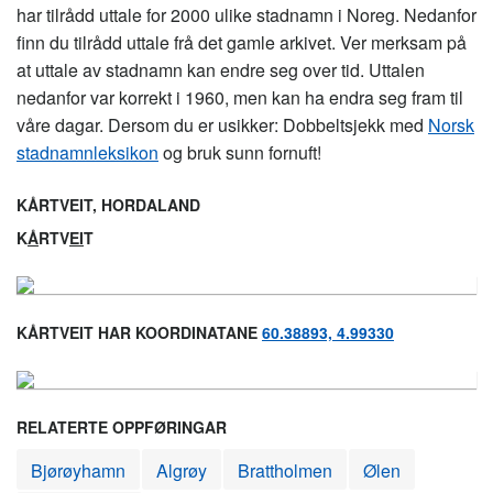
har tilrådd uttale for 2000 ulike stadnamn i Noreg. Nedanfor
finn du tilrådd uttale frå det gamle arkivet. Ver merksam på
at uttale av stadnamn kan endre seg over tid. Uttalen
nedanfor var korrekt i 1960, men kan ha endra seg fram til
våre dagar. Dersom du er usikker: Dobbeltsjekk med
Norsk
stadnamnleksikon
og bruk sunn fornuft!
KÅRTVEIT, HORDALAND
K
Å
RTV
EI
T
KÅRTVEIT HAR KOORDINATANE
60.38893, 4.99330
RELATERTE OPPFØRINGAR
Bjørøyhamn
Algrøy
Brattholmen
Ølen