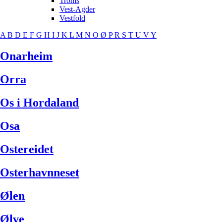
Troms
Vest-Agder
Vestfold
A
B
D
E
F
G
H
I
J
K
L
M
N
O
Ø
P
R
S
T
U
V
Y
Onarheim
Orra
Os i Hordaland
Osa
Ostereidet
Osterhavnneset
Ølen
Ølve