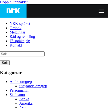
Hopp til innhaldet
NRK-språket
Ordbok
Meldingar
Råd og rettleiing
Få språkhjelp
Kontakt
Søk
Kategoriar
Andre omgrep
Støytande omgrep
Personnamn
Stadnamn
Afrika
Amerika
Asia