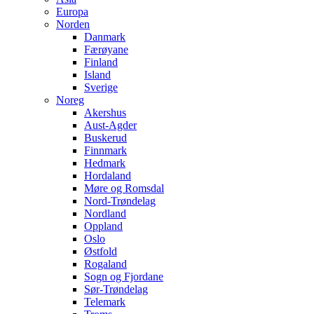
Europa
Norden
Danmark
Færøyane
Finland
Island
Sverige
Noreg
Akershus
Aust-Agder
Buskerud
Finnmark
Hedmark
Hordaland
Møre og Romsdal
Nord-Trøndelag
Nordland
Oppland
Oslo
Østfold
Rogaland
Sogn og Fjordane
Sør-Trøndelag
Telemark