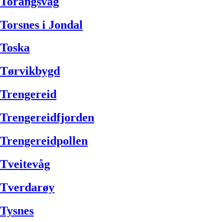
Torangsvåg
Torsnes i Jondal
Toska
Tørvikbygd
Trengereid
Trengereidfjorden
Trengereidpollen
Tveitevåg
Tverdarøy
Tysnes