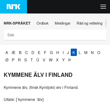
Hopp
til
innhaldet
NRK-SPRÅKET
Ordbok
Meldingar
Råd og rettleiing
Søk
A
Æ
B
C
D
E
F
G
H
I
J
K
L
M
N
O
Ø
P
R
S
T
Ü
V
W
X
Y
Þ
KYMMENE ÄLV I FINLAND
Kymmene älv, (finsk Kymijoki) elv i Finland.
Uttale: [´kymmene ´älv]