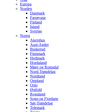
Europa
Norden
Danmark
Færøyane
Finland
Island
Sverige
Noreg
Akershus
Aust-Agder
Buskerud
Finnmark
Hedmark
Hordaland
Møre og Romsdal
Nord-Trøndelag
Nordland
Oppland
Oslo
Østfold
Rogaland
Sogn og Fjordane
Sør-Trøndelag
Telemark