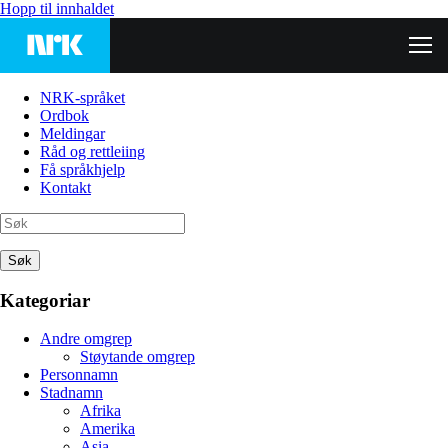
Hopp til innhaldet
NRK-språket
Ordbok
Meldingar
Råd og rettleiing
Få språkhjelp
Kontakt
Søk
Kategoriar
Andre omgrep
Støytande omgrep
Personnamn
Stadnamn
Afrika
Amerika
Asia