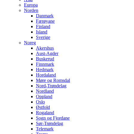
Europa
Norden
Danmark
Færøyane
Finland
Island
Sverige
Noreg
Akershus
Aust-Agder
Buskerud
Finnmark
Hedmark
Hordaland
Møre og Romsdal
Nord-Trøndelag
Nordland
Oppland
Oslo
Østfold
Rogaland
Sogn og Fjordane
Sør-Trøndelag
Telemark