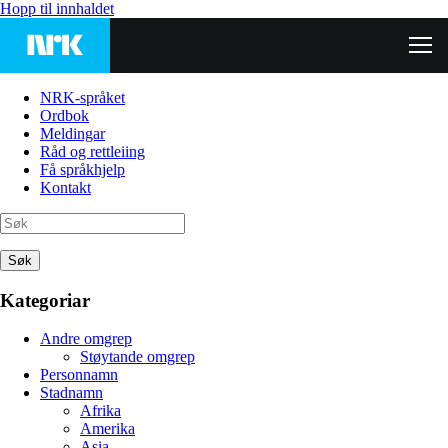
Hopp til innhaldet
NRK-språket
Ordbok
Meldingar
Råd og rettleiing
Få språkhjelp
Kontakt
Søk
Kategoriar
Andre omgrep
Støytande omgrep
Personnamn
Stadnamn
Afrika
Amerika
Asia