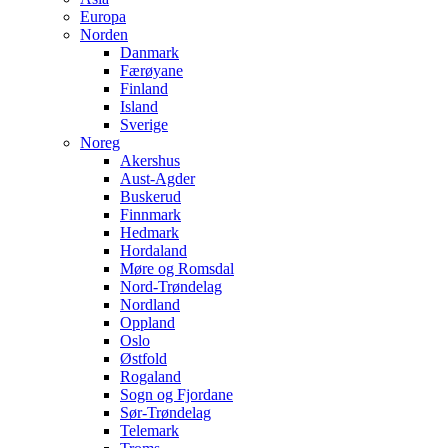
Europa
Norden
Danmark
Færøyane
Finland
Island
Sverige
Noreg
Akershus
Aust-Agder
Buskerud
Finnmark
Hedmark
Hordaland
Møre og Romsdal
Nord-Trøndelag
Nordland
Oppland
Oslo
Østfold
Rogaland
Sogn og Fjordane
Sør-Trøndelag
Telemark