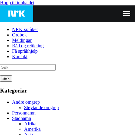
Hopp til innhaldet
NRK-språket
Ordbok
Meldingar
Råd og rettleiing
Få språkhjelp
Kontakt
Søk
Kategoriar
Andre omgrep
Støytande omgrep
Personnamn
Stadnamn
Afrika
Amerika
Asia