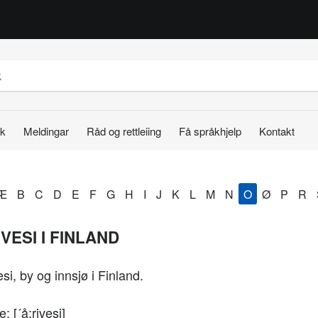
k
Meldingar
Råd og rettleiing
Få språkhjelp
Kontakt
Æ
B
C
D
E
F
G
H
I
J
K
L
M
N
O
Ø
P
R
VESI I FINLAND
si, by og innsjø i Finland.
e: [´å:rivesi]