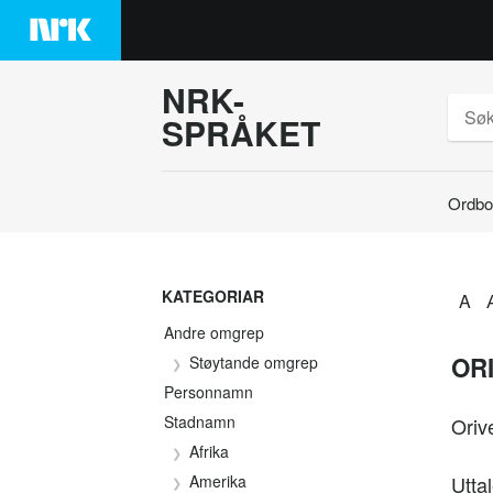
Hopp
til
innhaldet
NRK-
SPRÅKET
Ordbo
Søk
KATEGORIAR
A
Andre omgrep
ORI
Støytande omgrep
Personnamn
Stadnamn
Orive
Afrika
Amerika
Uttal