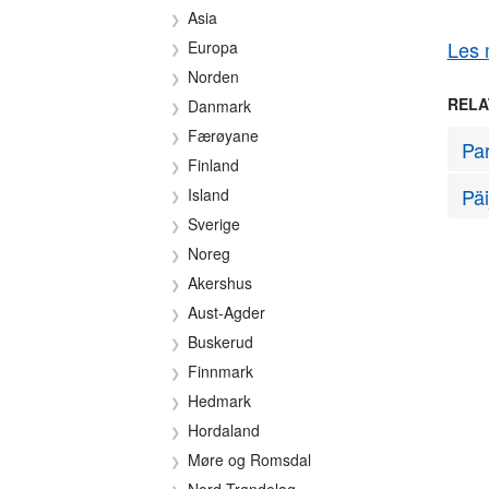
Asia
Les 
Europa
Norden
RELA
Danmark
Færøyane
Par
Finland
Päi
Island
Sverige
Noreg
Akershus
Aust-Agder
Buskerud
Finnmark
Hedmark
Hordaland
Møre og Romsdal