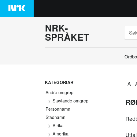
Hopp
til
innhaldet
NRK-
SPRÅKET
Ordbo
Søk
KATEGORIAR
A
Andre omgrep
RØ
Støytande omgrep
Personnamn
Stadnamn
Rødb
Afrika
Amerika
Uttal