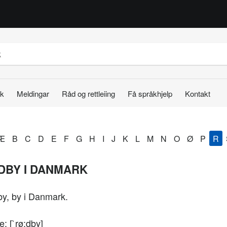
k
Meldingar
Råd og rettleiing
Få språkhjelp
Kontakt
Æ
B
C
D
E
F
G
H
I
J
K
L
M
N
O
Ø
P
R
DBY I DANMARK
y, by i Danmark.
e: [`rø:dby]