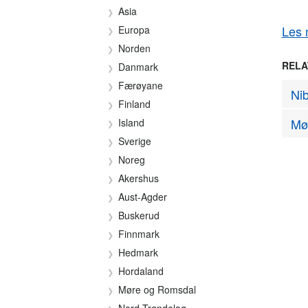
Asia
Les 
Europa
Norden
RELA
Danmark
Færøyane
Ni
Finland
Mø
Island
Sverige
Noreg
Akershus
Aust-Agder
Buskerud
Finnmark
Hedmark
Hordaland
Møre og Romsdal