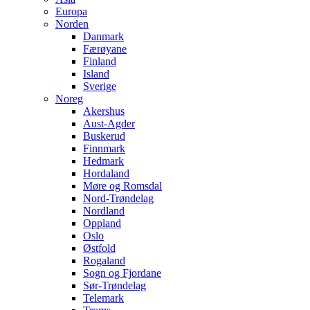
Europa
Norden
Danmark
Færøyane
Finland
Island
Sverige
Noreg
Akershus
Aust-Agder
Buskerud
Finnmark
Hedmark
Hordaland
Møre og Romsdal
Nord-Trøndelag
Nordland
Oppland
Oslo
Østfold
Rogaland
Sogn og Fjordane
Sør-Trøndelag
Telemark