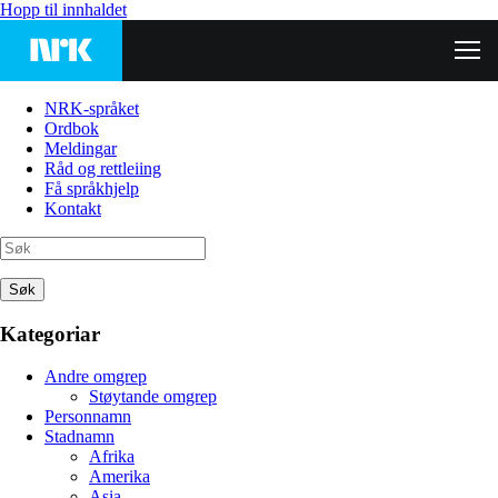
Hopp til innhaldet
NRK-språket
Ordbok
Meldingar
Råd og rettleiing
Få språkhjelp
Kontakt
Søk
Kategoriar
Andre omgrep
Støytande omgrep
Personnamn
Stadnamn
Afrika
Amerika
Asia