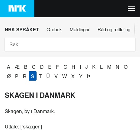
Hopp
til
innhaldet
NRK-SPRÅKET
Ordbok
Meldingar
Råd og rettleiing
Søk
A
Æ
B
C
D
E
F
G
H
I
J
K
L
M
N
O
Ø
P
R
S
T
Ü
V
W
X
Y
Þ
SKAGEN I DANMARK
Skagen, by i Danmark.
Uttale: [´ska:gen]