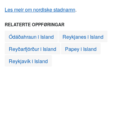
Les meir om nordiske stadnamn
.
RELATERTE OPPFØRINGAR
Ódáðahraun i Island
Reykjanes i Island
Reyðarfjörður i Island
Papey i Island
Reykjavík i Island