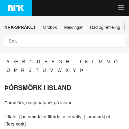
Hopp
til
innhaldet
NRK-SPRÅKET
Ordbok
Meldingar
Råd og rettleiing
Søk
A
Æ
B
C
D
E
F
G
H
I
J
K
L
M
N
O
Ø
P
R
S
T
Ü
V
W
X
Y
Þ
ÞÓRSMÖRK I ISLAND
Þórsmörk, nasjonalpark på Island.
Uttale: [´þorsmørk] er tilrådd; alternativt [´torsmørk] el.
[´torsmork]