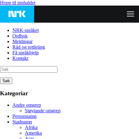
Hopp til innhaldet
NRK-språket
Ordbok
Meldingar
Råd og rettleiing
Få språkhjelp
Kontakt
Søk
Kategoriar
Andre omgrep
Støytande omgrep
Personnamn
Stadnamn
Afrika
Amerika
Asia