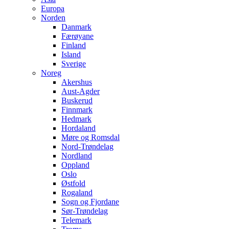
Europa
Norden
Danmark
Færøyane
Finland
Island
Sverige
Noreg
Akershus
Aust-Agder
Buskerud
Finnmark
Hedmark
Hordaland
Møre og Romsdal
Nord-Trøndelag
Nordland
Oppland
Oslo
Østfold
Rogaland
Sogn og Fjordane
Sør-Trøndelag
Telemark