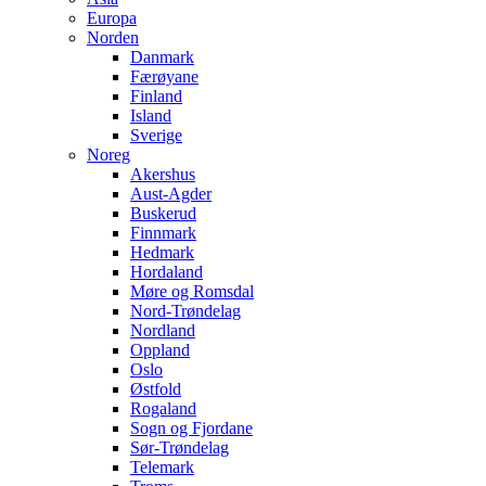
Europa
Norden
Danmark
Færøyane
Finland
Island
Sverige
Noreg
Akershus
Aust-Agder
Buskerud
Finnmark
Hedmark
Hordaland
Møre og Romsdal
Nord-Trøndelag
Nordland
Oppland
Oslo
Østfold
Rogaland
Sogn og Fjordane
Sør-Trøndelag
Telemark