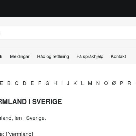
k
Meldingar
Råd og rettleiing
Få språkhjelp
Kontakt
Æ
B
C
D
E
F
G
H
I
J
K
L
M
N
O
Ø
P
R
RMLAND I SVERIGE
land, len i Sverige.
le: [´vermland]