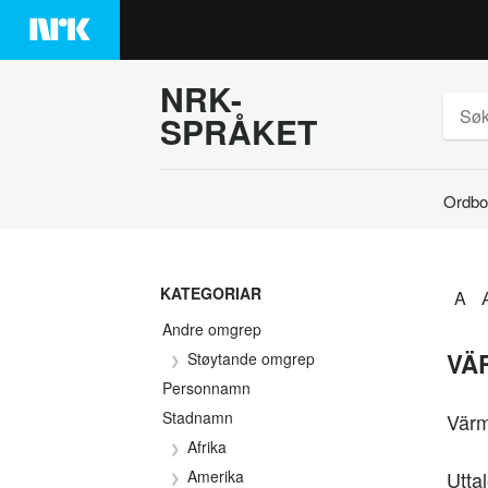
Hopp
til
innhaldet
NRK-
SPRÅKET
Ordbo
Søk
KATEGORIAR
A
Andre omgrep
VÄ
Støytande omgrep
Personnamn
Stadnamn
Värm
Afrika
Amerika
Utta