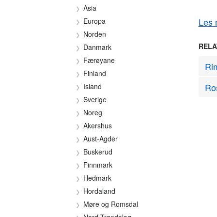
Asia
Les 
Europa
Norden
RELA
Danmark
Færøyane
Rim
Finland
Ros
Island
Sverige
Noreg
Akershus
Aust-Agder
Buskerud
Finnmark
Hedmark
Hordaland
Møre og Romsdal