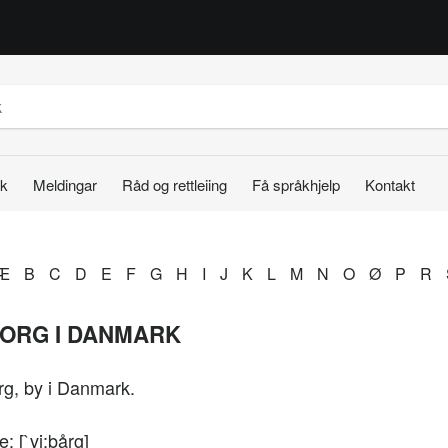
k
Meldingar
Råd og rettleiing
Få språkhjelp
Kontakt
Æ
B
C
D
E
F
G
H
I
J
K
L
M
N
O
Ø
P
R
BORG I DANMARK
rg, by i Danmark.
e: [`vi:bårg]