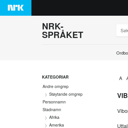
Hopp
til
innhaldet
NRK-
SPRÅKET
Ordbo
Søk
KATEGORIAR
A
Andre omgrep
VI
Støytande omgrep
Personnamn
Stadnamn
Vibo
Afrika
Amerika
Uttal