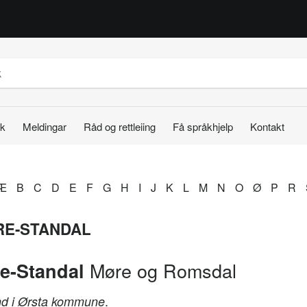
k
Meldingar
Råd og rettleiing
Få språkhjelp
Kontakt
Æ
B
C
D
E
F
G
H
I
J
K
L
M
N
O
Ø
P
R
RE-STANDAL
Møre og Romsdal
re-Standal
.
d i Ørsta kommune