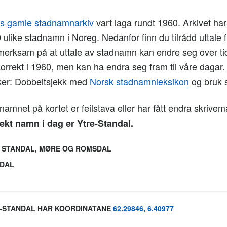
 gamle stadnamnarkiv
vart laga rundt 1960. Arkivet har t
 ulike stadnamn i Noreg. Nedanfor finn du tilrådd uttale f
merksam på at uttale av stadnamn kan endre seg over tid
korrekt i 1960, men kan ha endra seg fram til våre dagar
ker: Dobbeltsjekk med
Norsk stadnamnleksikon
og bruk s
namnet på kortet er feilstava eller har fått endra skrivem
ekt namn i dag er Ytre-Standal.
 STANDAL, MØRE OG ROMSDAL
D
A
L
-STANDAL HAR KOORDINATANE
62.29846, 6.40977