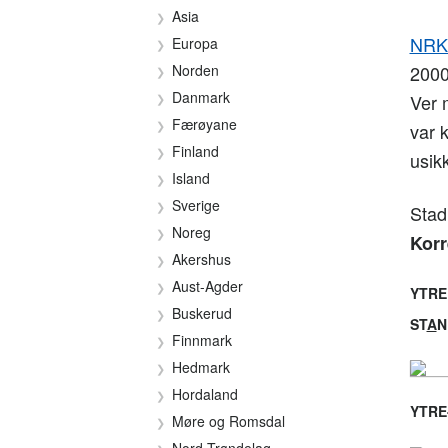
Asia
NRKs
Europa
Norden
2000
Danmark
Ver 
Færøyane
var 
Finland
usik
Island
Sverige
Stad
Noreg
Korr
Akershus
Aust-Agder
YTRE
Buskerud
ST
A
N
Finnmark
Hedmark
Hordaland
YTRE
Møre og Romsdal