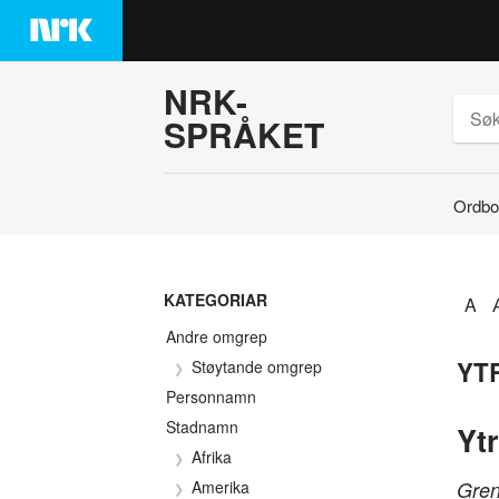
Hopp
til
innhaldet
NRK-
SPRÅKET
Ordbo
Søk
KATEGORIAR
A
Andre omgrep
YT
Støytande omgrep
Personnamn
Stadnamn
Yt
Afrika
Amerika
Gren