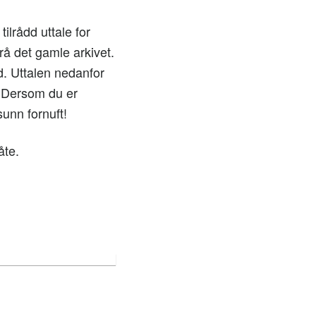
ilrådd uttale for
rå det gamle arkivet.
. Uttalen nedanfor
. Dersom du er
unn fornuft!
åte.