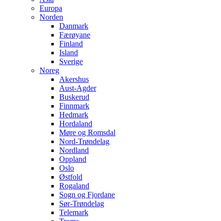
Europa
Norden
Danmark
Færøyane
Finland
Island
Sverige
Noreg
Akershus
Aust-Agder
Buskerud
Finnmark
Hedmark
Hordaland
Møre og Romsdal
Nord-Trøndelag
Nordland
Oppland
Oslo
Østfold
Rogaland
Sogn og Fjordane
Sør-Trøndelag
Telemark