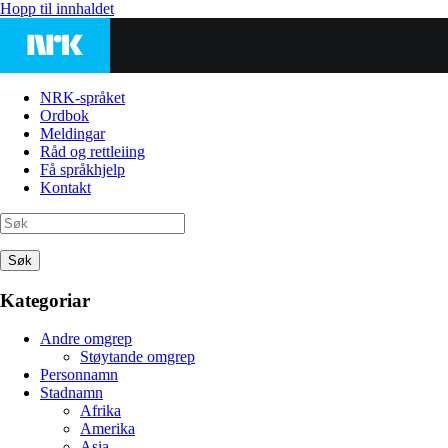
Hopp til innhaldet
NRK-språket
Ordbok
Meldingar
Råd og rettleiing
Få språkhjelp
Kontakt
Søk
Kategoriar
Andre omgrep
Støytande omgrep
Personnamn
Stadnamn
Afrika
Amerika
Asia