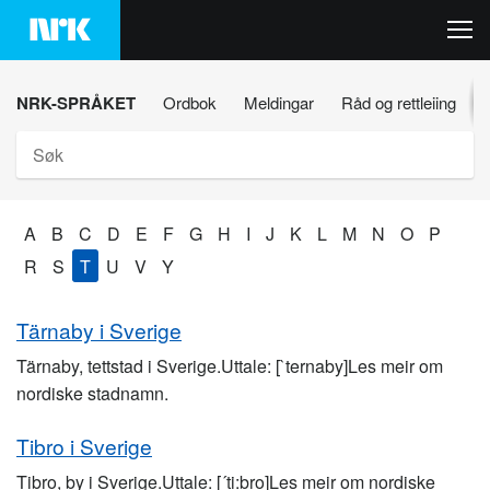
Hopp
til
innhaldet
NRK-SPRÅKET
Ordbok
Meldingar
Råd og rettleiing
Søk
A
B
C
D
E
F
G
H
I
J
K
L
M
N
O
P
R
S
T
U
V
Y
Tärnaby i Sverige
Tärnaby, tettstad i Sverige.Uttale: [`ternaby]Les meir om
nordiske stadnamn.
Tibro i Sverige
Tibro, by i Sverige.Uttale: [´ti:bro]Les meir om nordiske