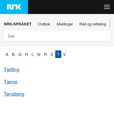
Hopp
til
innhaldet
NRK-SPRÅKET
Ordbok
Meldingar
Råd og rettleiing
Søk
A
B
G
H
L
N
R
S
T
V
Tjølling
Tjøme
Tønsberg