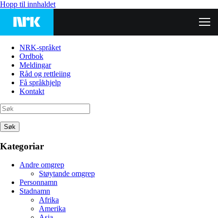
Hopp til innhaldet
NRK-språket
Ordbok
Meldingar
Råd og rettleiing
Få språkhjelp
Kontakt
Søk
Kategoriar
Andre omgrep
Støytande omgrep
Personnamn
Stadnamn
Afrika
Amerika
Asia