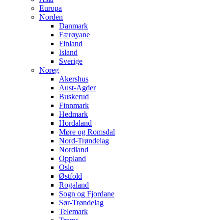
Europa
Norden
Danmark
Færøyane
Finland
Island
Sverige
Noreg
Akershus
Aust-Agder
Buskerud
Finnmark
Hedmark
Hordaland
Møre og Romsdal
Nord-Trøndelag
Nordland
Oppland
Oslo
Østfold
Rogaland
Sogn og Fjordane
Sør-Trøndelag
Telemark