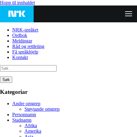
Hopp til innhaldet
NRK-språket
Ordbok
Meldingar
Råd og rettleiing
Få språkhjelp
Kontakt
Søk
Kategoriar
Andre omgrep
Støytande omgrep
Personnamn
Stadnamn
Afrika
Amerika
Asia