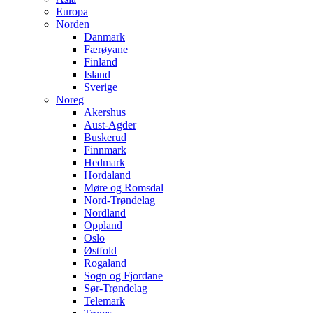
Europa
Norden
Danmark
Færøyane
Finland
Island
Sverige
Noreg
Akershus
Aust-Agder
Buskerud
Finnmark
Hedmark
Hordaland
Møre og Romsdal
Nord-Trøndelag
Nordland
Oppland
Oslo
Østfold
Rogaland
Sogn og Fjordane
Sør-Trøndelag
Telemark